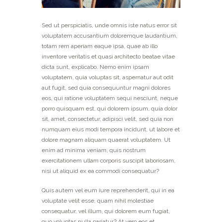
Sed ut perspiciatis, unde omnis iste natus error sit
voluptatem accusantium doloremque laudantium,
totam rem aperiam eaque ipsa, quae ab illo
inventore veritatis et quasi architecto beatae vitae
dicta sunt, explicabo. Nemo enim ipsam
voluptatem, quia voluptas sit, aspernatur aut odit
aut fugit, sed quia consequuntur magni dolores
eos, qui ratione voluptatem sequi nesciunt, neque
porro quisquam est, qui dolorem ipsum, quia dolor
sit, amet, consectetur, adipisci velit, sed quia non
numquam eius modi tempora incidunt, ut labore et
dolore magnam aliquam quaerat voluptatem. Ut
enim ad minima veniam, quis nostrum
exercitationem ullam corporis suscipit laboriosam,
nisi ut aliquid ex ea commodi consequatur?
Quis autem vel eum iure reprehenderit, qui in ea
voluptate velit esse, quam nihil molestiae
consequatur, vel illum, qui dolorem eum fugiat,
quo voluptas nulla pariatur? At vero eos et