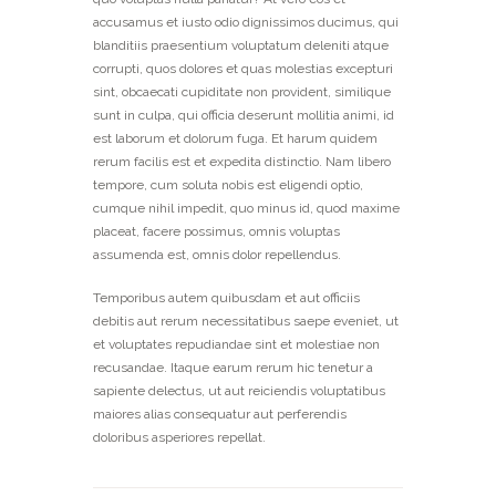
accusamus et iusto odio dignissimos ducimus, qui
blanditiis praesentium voluptatum deleniti atque
corrupti, quos dolores et quas molestias excepturi
sint, obcaecati cupiditate non provident, similique
sunt in culpa, qui officia deserunt mollitia animi, id
est laborum et dolorum fuga. Et harum quidem
rerum facilis est et expedita distinctio. Nam libero
tempore, cum soluta nobis est eligendi optio,
cumque nihil impedit, quo minus id, quod maxime
placeat, facere possimus, omnis voluptas
assumenda est, omnis dolor repellendus.
Temporibus autem quibusdam et aut officiis
debitis aut rerum necessitatibus saepe eveniet, ut
et voluptates repudiandae sint et molestiae non
recusandae. Itaque earum rerum hic tenetur a
sapiente delectus, ut aut reiciendis voluptatibus
maiores alias consequatur aut perferendis
doloribus asperiores repellat.