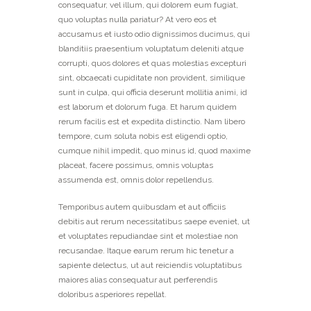
consequatur, vel illum, qui dolorem eum fugiat,
quo voluptas nulla pariatur? At vero eos et
accusamus et iusto odio dignissimos ducimus, qui
blanditiis praesentium voluptatum deleniti atque
corrupti, quos dolores et quas molestias excepturi
sint, obcaecati cupiditate non provident, similique
sunt in culpa, qui officia deserunt mollitia animi, id
est laborum et dolorum fuga. Et harum quidem
rerum facilis est et expedita distinctio. Nam libero
tempore, cum soluta nobis est eligendi optio,
cumque nihil impedit, quo minus id, quod maxime
placeat, facere possimus, omnis voluptas
assumenda est, omnis dolor repellendus.
Temporibus autem quibusdam et aut officiis
debitis aut rerum necessitatibus saepe eveniet, ut
et voluptates repudiandae sint et molestiae non
recusandae. Itaque earum rerum hic tenetur a
sapiente delectus, ut aut reiciendis voluptatibus
maiores alias consequatur aut perferendis
doloribus asperiores repellat.