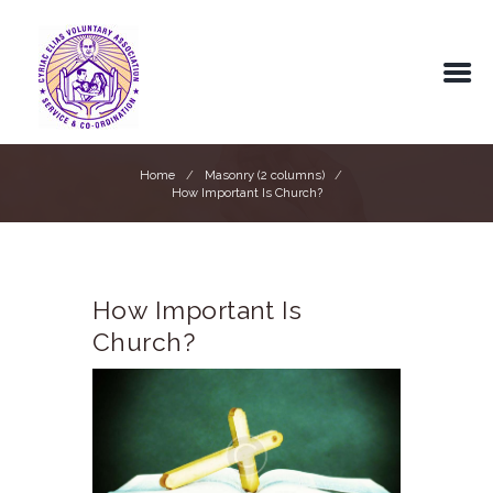
Home
Masonry (2 columns)
How Important Is Church?
How Important Is
Church?