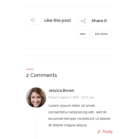
Like this post
Share It
GOD
RELIGION
2 Comments
Jessica Brown
Posted
August 5, 2015
12:37 pm
Lorem ipsum dolor sit amet,
consectetur adipisicing elit, sed do
eiusmod tempor incididunt ut labore
et dolore magna aliqua.
Reply