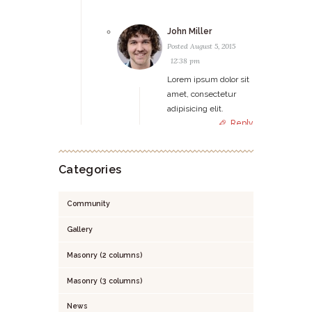
John Miller
Posted
August 5, 2015
12:38 pm
Lorem ipsum dolor sit
amet, consectetur
adipisicing elit.
Reply
Categories
Community
Gallery
Masonry (2 columns)
Masonry (3 columns)
News